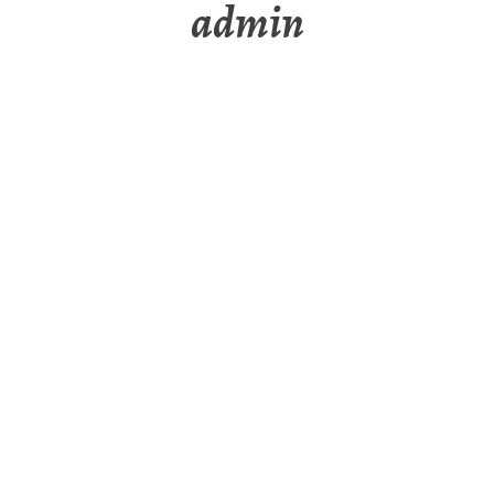
admin
admi
n
Über
Beiträge
Kommentare
Hello world!
vor 4 Jahren
in:
Uncategorized
1 Kommentar